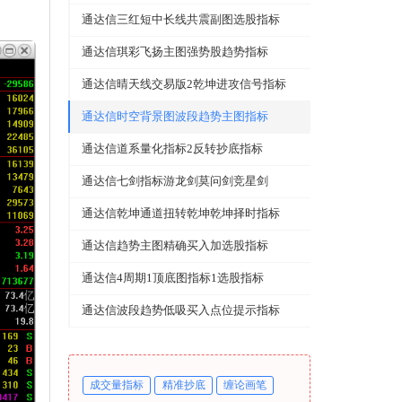
通达信三红短中长线共震副图选股指标
通达信琪彩飞扬主图强势股趋势指标
通达信晴天线交易版2乾坤进攻信号指标
通达信时空背景图波段趋势主图指标
通达信道系量化指标2反转抄底指标
通达信七剑指标游龙剑莫问剑竞星剑
通达信乾坤通道扭转乾坤乾坤择时指标
通达信趋势主图精确买入加选股指标
通达信4周期1顶底图指标1选股指标
通达信波段趋势低吸买入点位提示指标
成交量指标
精准抄底
缠论画笔