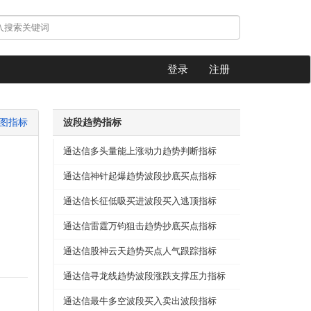
登录
注册
图指标
波段趋势指标
通达信多头量能上涨动力趋势判断指标
通达信神针起爆趋势波段抄底买点指标
通达信长征低吸买进波段买入逃顶指标
通达信雷霆万钧狙击趋势抄底买点指标
通达信股神云天趋势买点人气跟踪指标
通达信寻龙线趋势波段涨跌支撑压力指标
通达信最牛多空波段买入卖出波段指标