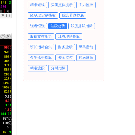
精准短线
买卖点位提示
主力监控
MACD定制指标
综合看盘抄底
强者恒强
波段趋势
妖股捉妖指标
股价支撑压力
江恩理论指标
班长指标合集
财务业绩
黑马启动
金牛抓牛指标
资金监控
抄底逃顶
精准波段
分时指标