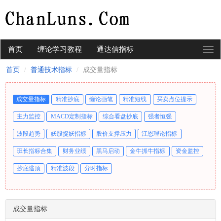
首页
缠论学习教程
通达信指标
切
换
首页
普通技术指标
成交量指标
导
航
成交量指标
精准抄底
缠论画笔
精准短线
买卖点位提示
主力监控
MACD定制指标
综合看盘抄底
强者恒强
波段趋势
妖股捉妖指标
股价支撑压力
江恩理论指标
班长指标合集
财务业绩
黑马启动
金牛抓牛指标
资金监控
抄底逃顶
精准波段
分时指标
成交量指标